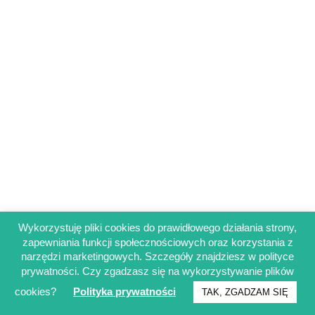
Wykorzystuję pliki cookies do prawidłowego działania strony,
zapewniania funkcji społecznościowych oraz korzystania z
Regulamin sklepu
narzędzi marketingowych. Szczegóły znajdziesz w polityce
Polityka prywatności
prywatności. Czy zgadzasz się na wykorzystywanie plików
Obowiązek informacyjny RODO
cookies?
Polityka prywatności
TAK, ZGADZAM SIĘ
© Francuskinotesik.pl 2025