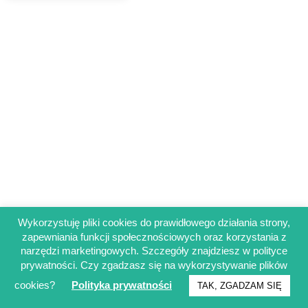
Wykorzystuję pliki cookies do prawidłowego działania strony,
zapewniania funkcji społecznościowych oraz korzystania z
Regulamin sklepu
narzędzi marketingowych. Szczegóły znajdziesz w polityce
Polityka prywatności
prywatności. Czy zgadzasz się na wykorzystywanie plików
Obowiązek informacyjny RODO
cookies?
Polityka prywatności
TAK, ZGADZAM SIĘ
© Francuskinotesik.pl 2025