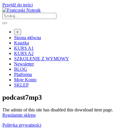
Przejdź do treści
+
Strona główna
Książka
KURS A1
KURS A2
SZKOLENIE Z WYMOWY
Newsletter
BLOG
Platforma
Moje Konto
SKLEP
podcast7mp3
The admin of this site has disabled this download item page.
Regulamin sklepu
Polityka prywatności