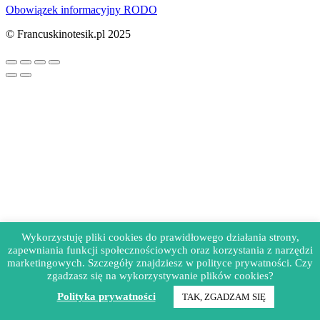
Obowiązek informacyjny RODO
© Francuskinotesik.pl 2025
Wykorzystuję pliki cookies do prawidłowego działania strony,
zapewniania funkcji społecznościowych oraz korzystania z narzędzi
marketingowych. Szczegóły znajdziesz w polityce prywatności. Czy
zgadzasz się na wykorzystywanie plików cookies?
Polityka prywatności
TAK, ZGADZAM SIĘ