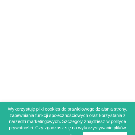
Wykorzystuję pliki cookies do prawidłowego działania strony,
zapewniania funkcji społecznościowych oraz korzystania z
Regulamin sklepu
narzędzi marketingowych. Szczegóły znajdziesz w polityce
Polityka prywatności
prywatności. Czy zgadzasz się na wykorzystywanie plików
Obowiązek informacyjny RODO