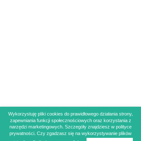
Wykorzystuję pliki cookies do prawidłowego działania strony,
zapewniania funkcji społecznościowych oraz korzystania z
Regulamin sklepu
narzędzi marketingowych. Szczegóły znajdziesz w polityce
Polityka prywatności
prywatności. Czy zgadzasz się na wykorzystywanie plików
Obowiązek informacyjny RODO