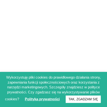
Wykorzystuję pliki cookies do prawidłowego działania strony,
zapewniania funkcji społecznościowych oraz korzystania z
Regulamin sklepu
narzędzi marketingowych. Szczegóły znajdziesz w polityce
Polityka prywatności
prywatności. Czy zgadzasz się na wykorzystywanie plików
Obowiązek informacyjny RODO
cookies?
Polityka prywatności
TAK, ZGADZAM SIĘ
© Francuskinotesik.pl 2025