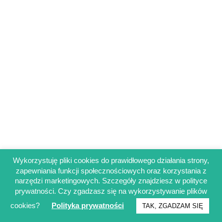
Wykorzystuję pliki cookies do prawidłowego działania strony,
zapewniania funkcji społecznościowych oraz korzystania z
Regulamin sklepu
narzędzi marketingowych. Szczegóły znajdziesz w polityce
Polityka prywatności
prywatności. Czy zgadzasz się na wykorzystywanie plików
Obowiązek informacyjny RODO
cookies?
Polityka prywatności
TAK, ZGADZAM SIĘ
© Francuskinotesik.pl 2025