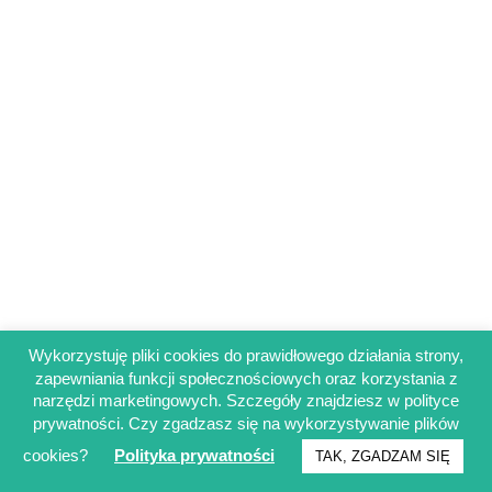
Wykorzystuję pliki cookies do prawidłowego działania strony,
zapewniania funkcji społecznościowych oraz korzystania z
Regulamin sklepu
narzędzi marketingowych. Szczegóły znajdziesz w polityce
Polityka prywatności
prywatności. Czy zgadzasz się na wykorzystywanie plików
Obowiązek informacyjny RODO
cookies?
Polityka prywatności
TAK, ZGADZAM SIĘ
© Francuskinotesik.pl 2025