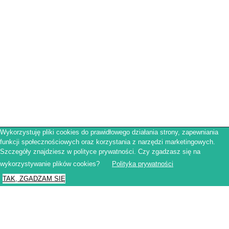
Wykorzystuję pliki cookies do prawidłowego działania strony, zapewniania
funkcji społecznościowych oraz korzystania z narzędzi marketingowych.
Regulamin sklepu
Szczegóły znajdziesz w polityce prywatności. Czy zgadzasz się na
Polityka prywatności
Obowiązek informacyjny RODO
wykorzystywanie plików cookies?
Polityka prywatności
© Francuskinotesik.pl 2025
TAK, ZGADZAM SIĘ
Close
Privacy Overview