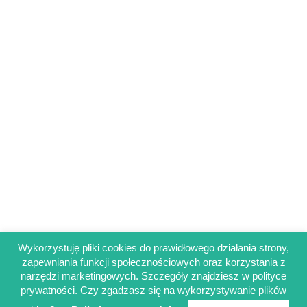
Wykorzystuję pliki cookies do prawidłowego działania strony,
zapewniania funkcji społecznościowych oraz korzystania z
Regulamin sklepu
narzędzi marketingowych. Szczegóły znajdziesz w polityce
Polityka prywatności
prywatności. Czy zgadzasz się na wykorzystywanie plików
Obowiązek informacyjny RODO