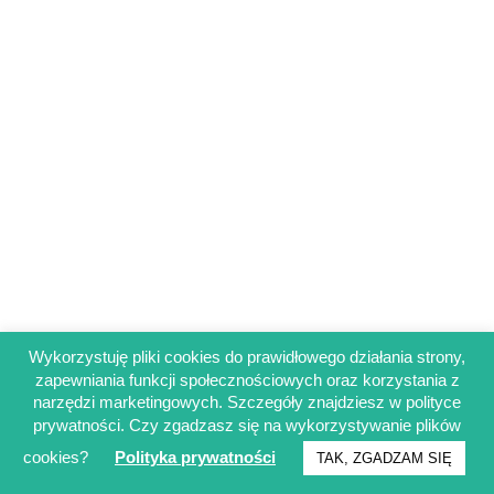
Wykorzystuję pliki cookies do prawidłowego działania strony,
zapewniania funkcji społecznościowych oraz korzystania z
Regulamin sklepu
narzędzi marketingowych. Szczegóły znajdziesz w polityce
Polityka prywatności
prywatności. Czy zgadzasz się na wykorzystywanie plików
Obowiązek informacyjny RODO
cookies?
Polityka prywatności
TAK, ZGADZAM SIĘ
© Francuskinotesik.pl 2025