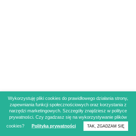
Wykorzystuję pliki cookies do prawidłowego działania strony,
zapewniania funkcji społecznościowych oraz korzystania z
Regulamin sklepu
narzędzi marketingowych. Szczegóły znajdziesz w polityce
Polityka prywatności
prywatności. Czy zgadzasz się na wykorzystywanie plików
Obowiązek informacyjny RODO
cookies?
Polityka prywatności
TAK, ZGADZAM SIĘ
© Francuskinotesik.pl 2025