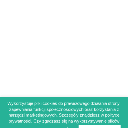
Wykorzystuję pliki cookies do prawidłowego działania strony,
zapewniania funkcji społecznościowych oraz korzystania z
Regulamin sklepu
narzędzi marketingowych. Szczegóły znajdziesz w polityce
Polityka prywatności
prywatności. Czy zgadzasz się na wykorzystywanie plików
Obowiązek informacyjny RODO