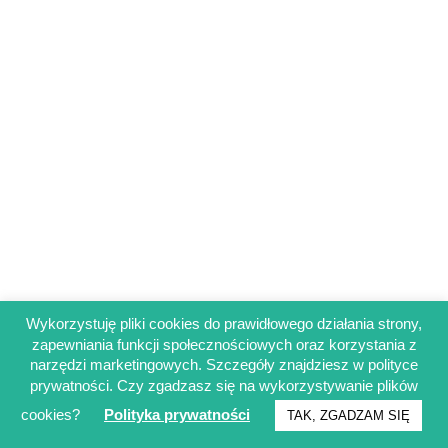
Wykorzystuję pliki cookies do prawidłowego działania strony,
zapewniania funkcji społecznościowych oraz korzystania z
Regulamin sklepu
narzędzi marketingowych. Szczegóły znajdziesz w polityce
Polityka prywatności
prywatności. Czy zgadzasz się na wykorzystywanie plików
Obowiązek informacyjny RODO
cookies?
Polityka prywatności
TAK, ZGADZAM SIĘ
© Francuskinotesik.pl 2025