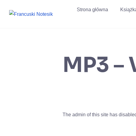
Przejdź
Strona główna
Książk
do
treści
MP3 –
The admin of this site has disabl