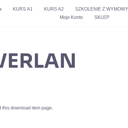
a
KURS A1
KURS A2
SZKOLENIE Z WYMOW
Moje Konto
SKLEP
 VERLAN
ed this download item page.