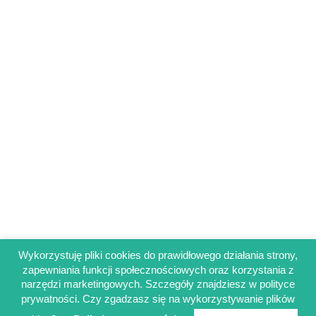
Wykorzystuję pliki cookies do prawidłowego działania strony,
zapewniania funkcji społecznościowych oraz korzystania z
Regulamin sklepu
narzędzi marketingowych. Szczegóły znajdziesz w polityce
Polityka prywatności
prywatności. Czy zgadzasz się na wykorzystywanie plików
Obowiązek informacyjny RODO