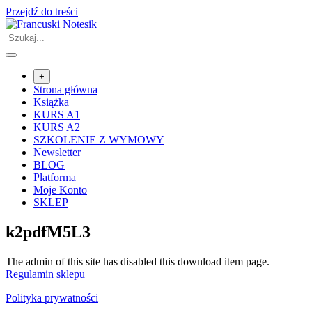
Przejdź do treści
+
Strona główna
Książka
KURS A1
KURS A2
SZKOLENIE Z WYMOWY
Newsletter
BLOG
Platforma
Moje Konto
SKLEP
k2pdfM5L3
The admin of this site has disabled this download item page.
Regulamin sklepu
Polityka prywatności