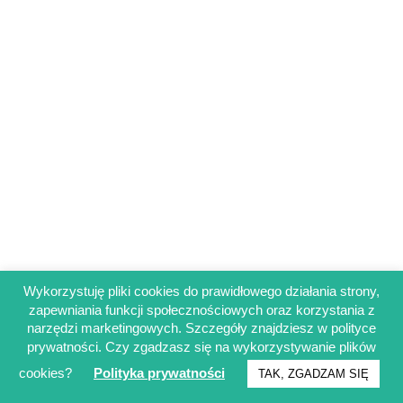
Wykorzystuję pliki cookies do prawidłowego działania strony,
zapewniania funkcji społecznościowych oraz korzystania z
Regulamin sklepu
narzędzi marketingowych. Szczegóły znajdziesz w polityce
Polityka prywatności
prywatności. Czy zgadzasz się na wykorzystywanie plików
Obowiązek informacyjny RODO
cookies?
Polityka prywatności
TAK, ZGADZAM SIĘ
© Francuskinotesik.pl 2025