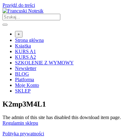
Przejdź do treści
+
Strona główna
Książka
KURS A1
KURS A2
SZKOLENIE Z WYMOWY
Newsletter
BLOG
Platforma
Moje Konto
SKLEP
K2mp3M4L1
The admin of this site has disabled this download item page.
Regulamin sklepu
Polityka prywatności