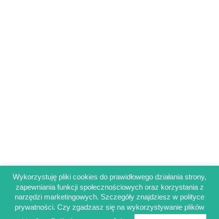
Wykorzystuję pliki cookies do prawidłowego działania strony,
zapewniania funkcji społecznościowych oraz korzystania z
Regulamin sklepu
narzędzi marketingowych. Szczegóły znajdziesz w polityce
Polityka prywatności
prywatności. Czy zgadzasz się na wykorzystywanie plików
Obowiązek informacyjny RODO