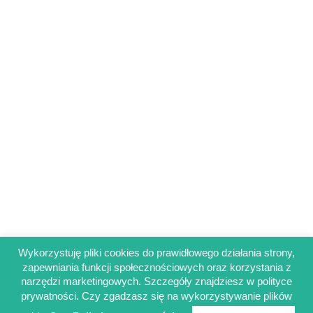
Wykorzystuję pliki cookies do prawidłowego działania strony,
zapewniania funkcji społecznościowych oraz korzystania z
Regulamin sklepu
narzędzi marketingowych. Szczegóły znajdziesz w polityce
Polityka prywatności
prywatności. Czy zgadzasz się na wykorzystywanie plików
Obowiązek informacyjny RODO