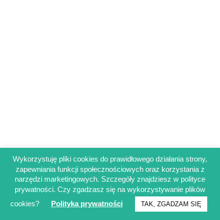
Wykorzystuję pliki cookies do prawidłowego działania strony,
zapewniania funkcji społecznościowych oraz korzystania z
Regulamin sklepu
narzędzi marketingowych. Szczegóły znajdziesz w polityce
Polityka prywatności
prywatności. Czy zgadzasz się na wykorzystywanie plików
Obowiązek informacyjny RODO
cookies?
Polityka prywatności
TAK, ZGADZAM SIĘ
© Francuskinotesik.pl 2025