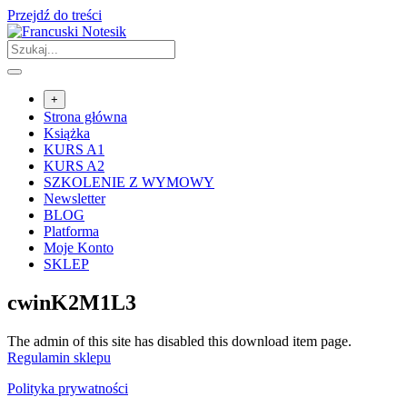
Przejdź do treści
+
Strona główna
Książka
KURS A1
KURS A2
SZKOLENIE Z WYMOWY
Newsletter
BLOG
Platforma
Moje Konto
SKLEP
cwinK2M1L3
The admin of this site has disabled this download item page.
Regulamin sklepu
Polityka prywatności