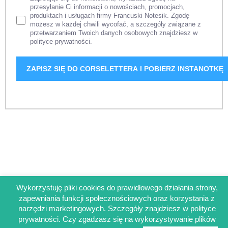
przesyłanie Ci informacji o nowościach, promocjach,
produktach i usługach firmy Francuski Notesik. Zgodę
możesz w każdej chwili wycofać, a szczegóły związane z
przetwarzaniem Twoich danych osobowych znajdziesz w
polityce prywatności.
Wykorzystuję pliki cookies do prawidłowego działania strony,
Regulamin sklepu
zapewniania funkcji społecznościowych oraz korzystania z
Polityka prywatności
narzędzi marketingowych. Szczegóły znajdziesz w polityce
Obowiązek informacyjny RODO
prywatności. Czy zgadzasz się na wykorzystywanie plików
© Francuskinotesik.pl 2025