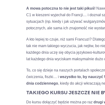
A
mowa potoczna to nie jest taki pikuś!
Nawet
C1 w kieszeni wyjechał do Francji… i doznał s
sytuacjach (np. kiedy i jak używać wulgaryzmó
potocznych, ale sama ich znajomość nie wystar
A kto lepiej to czuje, niż sami Francuzi? Dlateg
tak nie mam takiego wyczucia, jak nejtiw, bo n
każdego dnia uczę się obycia językowo-kulturo
lat każdego dnia wyciskam maksymalnie dużo 
To, co się dzieje na naszych portalach społeczn
ćwiczenia, fiszki… i
wszystko to, by nauczyć 
dnia codziennego
, kiedy do akcji wkraczają 
TAKIEGO KURSU JESZCZE NIE B
Do kursu dołączyć będzie można po raz
drugi 