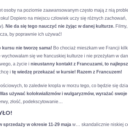
 osoby na poziomie zaawansowanym często mają z nią problemy.
zoku! Dopiero na miejscu człowiek uczy się różnych zachowań,
w).
Nie da się tego nauczyć nie żyjąc w danej kulturze.
Filmy,
cza, by poprawnie ich używać!
o
kursu nie tworzę sama!
Bo chociaż mieszkam we Francji kilka
ie wychowałam się we francuskiej kulturze i nie przeżyłam w dan
wego, a życie i
nieustanny kontakt z Francuzami, to najlep
chcę i
tę wiedzę przekazać w kursie! Razem z Francuzem!
ościowych, to zaledwie kropla w morzu tego, co będzie się dział
Was używać kolokwializmów i wulgaryzmów, wyrażać swoje e
nerwy, złość, podekscytowanie…
YŁO!
w sprzedaży w okresie 11-29 maja
w… skandalicznie niskiej ce