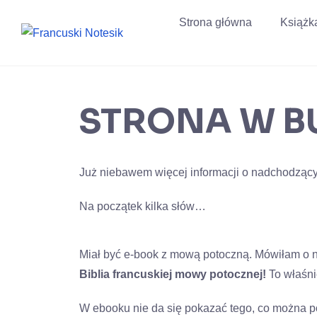
Przejdź
Strona główna
Książk
do
treści
STRONA W B
Już niebawem więcej informacji o nadchodząc
Na początek kilka słów…
Miał być e-book z mową potoczną. Mówiłam o n
Biblia francuskiej mowy potocznej!
To właśni
W ebooku nie da się pokazać tego, co można po