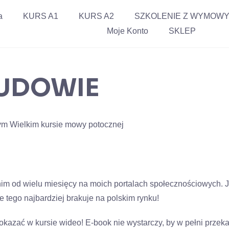
a
KURS A1
KURS A2
SZKOLENIE Z WYMOW
Moje Konto
SKLEP
UDOWIE
ym Wielkim kursie mowy potocznej
im od wielu miesięcy na moich portalach społecznościowych. J
e tego najbardziej brakuje na polskim rynku!
kazać w kursie wideo! E-book nie wystarczy, by w pełni przeka