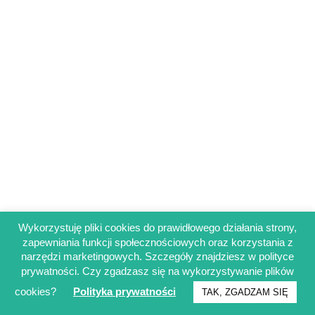
Wykorzystuję pliki cookies do prawidłowego działania strony,
zapewniania funkcji społecznościowych oraz korzystania z
Regulamin sklepu
narzędzi marketingowych. Szczegóły znajdziesz w polityce
Polityka prywatności
prywatności. Czy zgadzasz się na wykorzystywanie plików
Obowiązek informacyjny RODO
cookies?
Polityka prywatności
TAK, ZGADZAM SIĘ
© Francuskinotesik.pl 2025