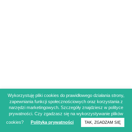
Wykorzystuję pliki cookies do prawidłowego działania strony,
zapewniania funkcji społecznościowych oraz korzystania z
Regulamin sklepu
narzędzi marketingowych. Szczegóły znajdziesz w polityce
Polityka prywatności
prywatności. Czy zgadzasz się na wykorzystywanie plików
Obowiązek informacyjny RODO
cookies?
Polityka prywatności
TAK, ZGADZAM SIĘ
© Francuskinotesik.pl 2025