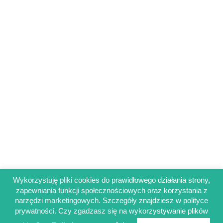
Wykorzystuję pliki cookies do prawidłowego działania strony,
zapewniania funkcji społecznościowych oraz korzystania z
Regulamin sklepu
narzędzi marketingowych. Szczegóły znajdziesz w polityce
Polityka prywatności
prywatności. Czy zgadzasz się na wykorzystywanie plików
Obowiązek informacyjny RODO