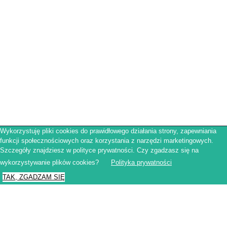
Wykorzystuję pliki cookies do prawidłowego działania strony, zapewniania
funkcji społecznościowych oraz korzystania z narzędzi marketingowych.
Regulamin sklepu
Szczegóły znajdziesz w polityce prywatności. Czy zgadzasz się na
Polityka prywatności
Obowiązek informacyjny RODO
wykorzystywanie plików cookies?
Polityka prywatności
© Francuskinotesik.pl 2025
TAK, ZGADZAM SIĘ
Close
Privacy Overview