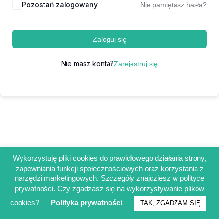
Pozostań zalogowany
Nie pamiętasz hasła?
Zaloguj się
Nie masz konta?
Zarejestruj się
Wykorzystuję pliki cookies do prawidłowego działania strony,
zapewniania funkcji społecznościowych oraz korzystania z
Regulamin sklepu
narzędzi marketingowych. Szczegóły znajdziesz w polityce
Polityka prywatności
prywatności. Czy zgadzasz się na wykorzystywanie plików
Obowiązek informacyjny RODO
cookies?
Polityka prywatności
TAK, ZGADZAM SIĘ
© Francuskinotesik.pl 2025