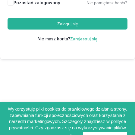
Pozostań zalogowany
Nie pamiętasz hasła?
Zaloguj się
Nie masz konta?
Zarejestruj się
Wykorzystuję pliki cookies do prawidłowego działania strony,
zapewniania funkcji społecznościowych oraz korzystania z
Regulamin sklepu
narzędzi marketingowych. Szczegóły znajdziesz w polityce
Polityka prywatności
prywatności. Czy zgadzasz się na wykorzystywanie plików
Obowiązek informacyjny RODO