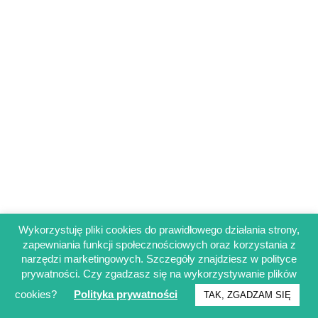
Wykorzystuję pliki cookies do prawidłowego działania strony,
zapewniania funkcji społecznościowych oraz korzystania z
Regulamin sklepu
narzędzi marketingowych. Szczegóły znajdziesz w polityce
Polityka prywatności
prywatności. Czy zgadzasz się na wykorzystywanie plików
Obowiązek informacyjny RODO
cookies?
Polityka prywatności
TAK, ZGADZAM SIĘ
© Francuskinotesik.pl 2025