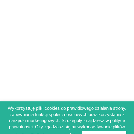
Wykorzystuję pliki cookies do prawidłowego działania strony,
zapewniania funkcji społecznościowych oraz korzystania z
Regulamin sklepu
narzędzi marketingowych. Szczegóły znajdziesz w polityce
Polityka prywatności
prywatności. Czy zgadzasz się na wykorzystywanie plików
Obowiązek informacyjny RODO