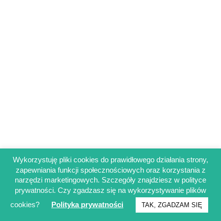
Wykorzystuję pliki cookies do prawidłowego działania strony,
zapewniania funkcji społecznościowych oraz korzystania z
Regulamin sklepu
narzędzi marketingowych. Szczegóły znajdziesz w polityce
Polityka prywatności
prywatności. Czy zgadzasz się na wykorzystywanie plików
Obowiązek informacyjny RODO
cookies?
Polityka prywatności
TAK, ZGADZAM SIĘ
© Francuskinotesik.pl 2025