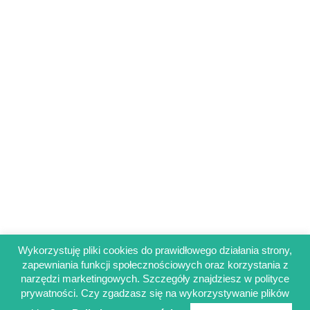
Wykorzystuję pliki cookies do prawidłowego działania strony,
zapewniania funkcji społecznościowych oraz korzystania z
Regulamin sklepu
narzędzi marketingowych. Szczegóły znajdziesz w polityce
Polityka prywatności
prywatności. Czy zgadzasz się na wykorzystywanie plików
Obowiązek informacyjny RODO