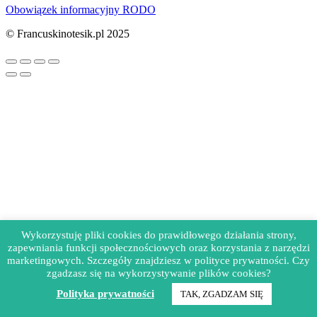
Obowiązek informacyjny RODO
© Francuskinotesik.pl 2025
Wykorzystuję pliki cookies do prawidłowego działania strony,
zapewniania funkcji społecznościowych oraz korzystania z narzędzi
marketingowych. Szczegóły znajdziesz w polityce prywatności. Czy
zgadzasz się na wykorzystywanie plików cookies?
Polityka prywatności
TAK, ZGADZAM SIĘ