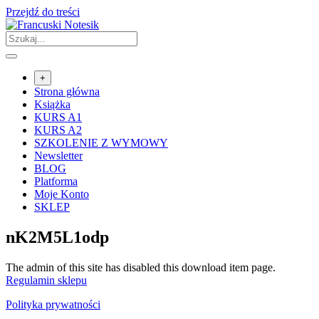
Przejdź do treści
+
Strona główna
Książka
KURS A1
KURS A2
SZKOLENIE Z WYMOWY
Newsletter
BLOG
Platforma
Moje Konto
SKLEP
nK2M5L1odp
The admin of this site has disabled this download item page.
Regulamin sklepu
Polityka prywatności