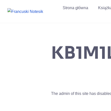
Przejdź
Strona główna
Książk
do
treści
KB1M1
The admin of this site has disabl