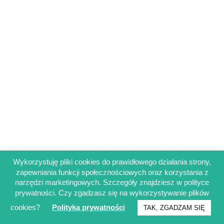
Wykorzystuję pliki cookies do prawidłowego działania strony,
zapewniania funkcji społecznościowych oraz korzystania z
Regulamin sklepu
narzędzi marketingowych. Szczegóły znajdziesz w polityce
Polityka prywatności
prywatności. Czy zgadzasz się na wykorzystywanie plików
Obowiązek informacyjny RODO
cookies?
Polityka prywatności
TAK, ZGADZAM SIĘ
© Francuskinotesik.pl 2025