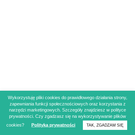
Wykorzystuję pliki cookies do prawidłowego działania strony,
zapewniania funkcji społecznościowych oraz korzystania z
Regulamin sklepu
narzędzi marketingowych. Szczegóły znajdziesz w polityce
Polityka prywatności
prywatności. Czy zgadzasz się na wykorzystywanie plików
Obowiązek informacyjny RODO
cookies?
Polityka prywatności
TAK, ZGADZAM SIĘ
© Francuskinotesik.pl 2025