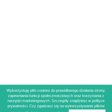
Wykorzystuję pliki cookies do prawidłowego działania strony,
zapewniania funkcji społecznościowych oraz korzystania z
Regulamin sklepu
narzędzi marketingowych. Szczegóły znajdziesz w polityce
Polityka prywatności
prywatności. Czy zgadzasz się na wykorzystywanie plików
Obowiązek informacyjny RODO