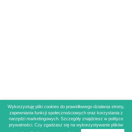
Wykorzystuję pliki cookies do prawidłowego działania strony,
zapewniania funkcji społecznościowych oraz korzystania z
Regulamin sklepu
narzędzi marketingowych. Szczegóły znajdziesz w polityce
Polityka prywatności
prywatności. Czy zgadzasz się na wykorzystywanie plików
Obowiązek informacyjny RODO