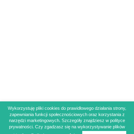
Wykorzystuję pliki cookies do prawidłowego działania strony,
zapewniania funkcji społecznościowych oraz korzystania z
Regulamin sklepu
narzędzi marketingowych. Szczegóły znajdziesz w polityce
Polityka prywatności
prywatności. Czy zgadzasz się na wykorzystywanie plików
Obowiązek informacyjny RODO