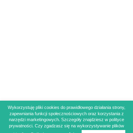
Wykorzystuję pliki cookies do prawidłowego działania strony,
zapewniania funkcji społecznościowych oraz korzystania z
Regulamin sklepu
narzędzi marketingowych. Szczegóły znajdziesz w polityce
Polityka prywatności
prywatności. Czy zgadzasz się na wykorzystywanie plików
Obowiązek informacyjny RODO