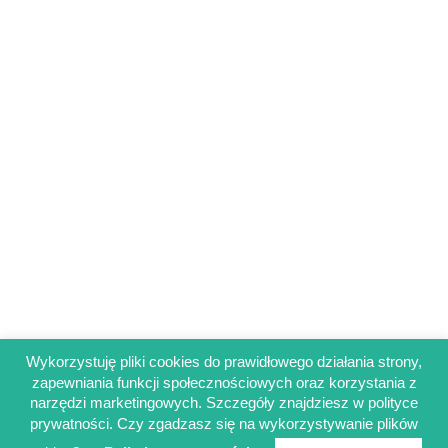
Wykorzystuję pliki cookies do prawidłowego działania strony,
zapewniania funkcji społecznościowych oraz korzystania z
Regulamin sklepu
narzędzi marketingowych. Szczegóły znajdziesz w polityce
Polityka prywatności
prywatności. Czy zgadzasz się na wykorzystywanie plików
Obowiązek informacyjny RODO