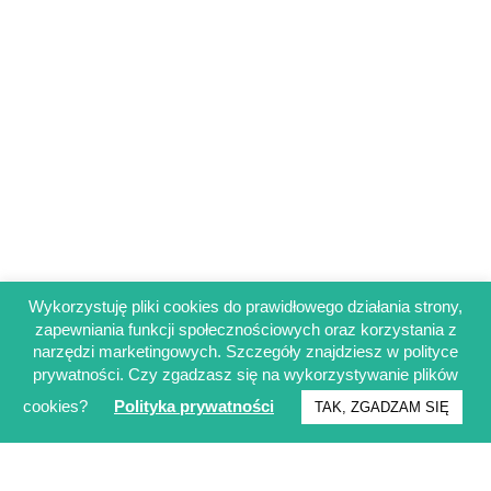
Wykorzystuję pliki cookies do prawidłowego działania strony,
zapewniania funkcji społecznościowych oraz korzystania z
Regulamin sklepu
narzędzi marketingowych. Szczegóły znajdziesz w polityce
Polityka prywatności
prywatności. Czy zgadzasz się na wykorzystywanie plików
Obowiązek informacyjny RODO
cookies?
Polityka prywatności
TAK, ZGADZAM SIĘ
© Francuskinotesik.pl 2025