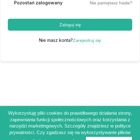
Pozostań zalogowany
Nie pamiętasz hasła?
Zaloguj się
Nie masz konta?
Zarejestruj się
Wykorzystuję pliki cookies do prawidłowego działania strony,
zapewniania funkcji społecznościowych oraz korzystania z
Regulamin sklepu
narzędzi marketingowych. Szczegóły znajdziesz w polityce
Polityka prywatności
prywatności. Czy zgadzasz się na wykorzystywanie plików
Obowiązek informacyjny RODO