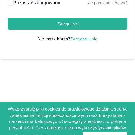
Pozostań zalogowany
Nie pamiętasz hasła?
Zaloguj się
Nie masz konta?
Zarejestruj się
Wykorzystuję pliki cookies do prawidłowego działania strony,
zapewniania funkcji społecznościowych oraz korzystania z
Regulamin sklepu
narzędzi marketingowych. Szczegóły znajdziesz w polityce
Polityka prywatności
prywatności. Czy zgadzasz się na wykorzystywanie plików
Obowiązek informacyjny RODO